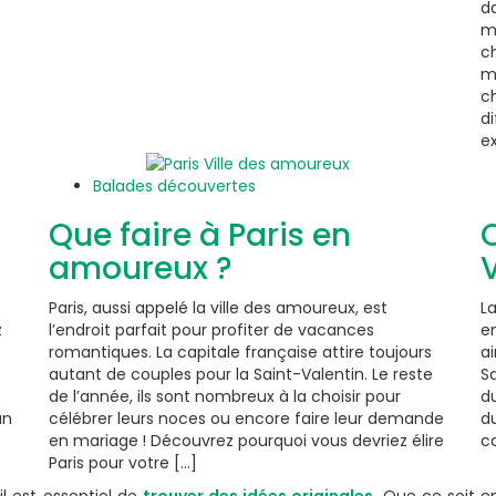
da
m
ch
m
ch
d
e
Balades découvertes
Que faire à Paris en
Q
amoureux ?
V
e
Paris, aussi appelé la ville des amoureux, est
L
z
l’endroit parfait pour profiter de vacances
e
romantiques. La capitale française attire toujours
a
autant de couples pour la Saint-Valentin. Le reste
S
de l’année, ils sont nombreux à la choisir pour
du
un
célébrer leurs noces ou encore faire leur demande
du
en mariage ! Découvrez pourquoi vous devriez élire
ca
Paris pour votre [...]