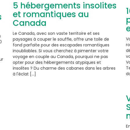
5 hébergements insolites
1
et romantiques au
s
Canada
Le Canada, avec son vaste territoire et ses
s
V
paysages à couper le souffle, offre une toile de
0
ro
fond parfaite pour des escapades romantiques
dé
inoubliables. Si vous cherchez à pimenter votre
vo
voyage en couple au Canada, pourquoi ne pas
ur
Vo
opter pour des hébergements atypiques et
Te
insolites ? Du charme des cabanes dans les arbres
d
à l'éclat [...]
S
E