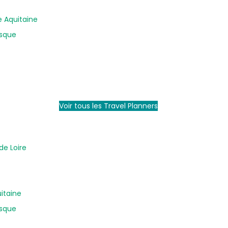
e Aquitaine
asque
Voir tous les Travel Planners
de Loire
uitaine
asque