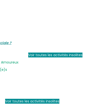
ciale ?
Voir toutes les activités insolites
en Amoureux
i(e)s
Voir toutes les activités insolites