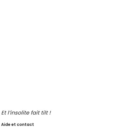
Activité insolite en plein air
Cours et ateliers originaux
En famille
EVJF / EVG
Gastronomie et vins
Savoir-faire des régions
Sortie entre amis
Sport et sensation
Voiture de collection
Visite guidée insolite
A faire les jours de pluie
Idées de sorties
Endroits insolites à découvrir
Idées de sorties en famille
Idées de découvertes gastronomiques
Faire de l’oenotourisme
Et l’insolite fait tilt !
Aide et contact