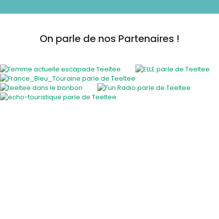
On parle de nos Partenaires !
Activités insolites
Activité insolite en plein air
Cours et ateliers originaux
En famille
EVJF / EVG
Gastronomie et vins
Savoir-faire des régions
Sortie entre amis