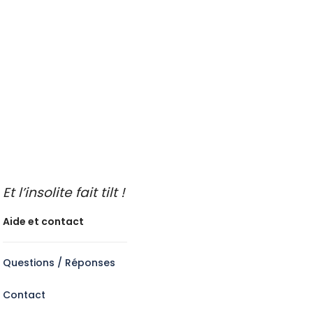
Sport et sensation
Voiture de collection
Visite guidée insolite
A faire les jours de pluie
Idées de sorties
Endroits insolites à découvrir
Idées de sorties en famille
Idées de découvertes gastronomiques
Faire de l’oenotourisme
Et l’insolite fait tilt !
Aide et contact
Questions / Réponses
Contact