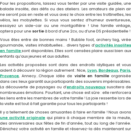
Pour les propositions, laissez vous tenter par une visite guidée, une
balade insolite, des défis ou des ateliers. Les amateurs de plein air
ne seront pas en reste et vous avez le choix entre les trottinettes, les
vélos, les mobylettes. Si vous vous sentez d’humeur aventureuse,
essayez un side-car ou une montgolfière ! Une famille vintage,
optera pour une
sortie
à bord d’une 2cv, ou d’une DS présidentielle !
Vous êtes entre de bonnes mains ! Bubble foot, archery tag, virée
gourmande, visites inhabituelles… divers types d’
activités insolites
en famille
sont disponibles
.
Elles sont censées plaire aussi bien au
enfants qu’aux jeunes et aux adultes.
Les activités proposées sont dans des endroits idylliques et vous
aident à découvrir la région autrement : Nice,
Lyon
,
Bordeaux
,
Paris
Provence
, Annecy…Chaque idée de
visite en famille
organisé
dans ces lieux garantit aux participants des souvenirs impérissables.
La découverte de paysages ou d’
endroits nouveaux
suscitera de
nombreuses émotions. Pourtant, une chose est sûre : elle renforcera
les liens entre les membres de votre famille ! La joie ressentie lors de
la visite est tout à fait garantie pour tous les participants !
Il y a tellement de choses amusantes à faire en famille ! Nous avons
une activité originale
qui plaira à chaque membre de la meute
des anniversaires aux fêtes de fin d’année, tout au long de l’année.
Dénichez votre activité en famille et réservez-la dès maintenant sur