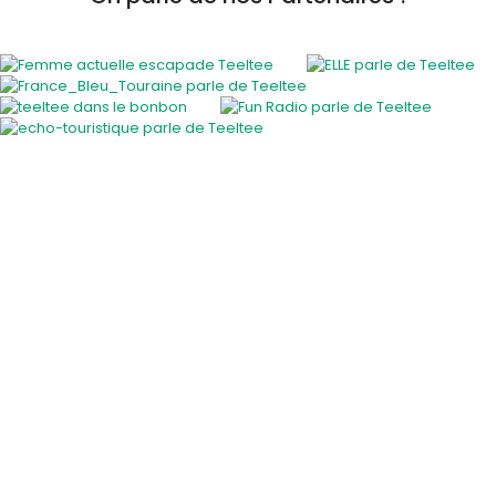
Activités insolites
Activité insolite en plein air
Cours et ateliers originaux
En famille
EVJF / EVG
Gastronomie et vins
Savoir-faire des régions
Sortie entre amis
Sport et sensation
Voiture de collection
Visite guidée insolite
A faire les jours de pluie