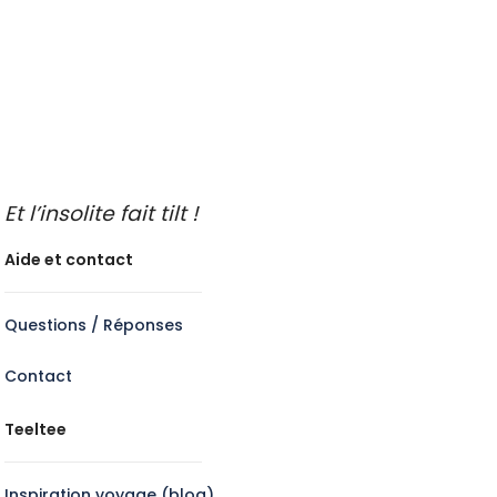
Idées de sorties
Endroits insolites à découvrir
Idées de sorties en famille
Idées de découvertes gastronomiques
Faire de l’oenotourisme
Et l’insolite fait tilt !
Aide et contact
Questions / Réponses
Contact
Teeltee
Inspiration voyage (blog)