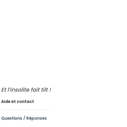
Savoir-faire des régions
Sortie entre amis
Sport et sensation
Voiture de collection
Visite guidée insolite
A faire les jours de pluie
Idées de sorties
Endroits insolites à découvrir
Idées de sorties en famille
Idées de découvertes gastronomiques
Faire de l’oenotourisme
Et l’insolite fait tilt !
Aide et contact
Questions / Réponses