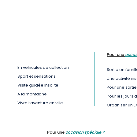
Pour une
occas
En véhicules de collection
Sortie en famill
Sport et sensations
Une activité in
Visite guidée insolite
Pour une sorti
A la montagne
Pour les jours 
Vivre l’aventure en ville
Organiser un 
Pour une
occasion spéciale ?