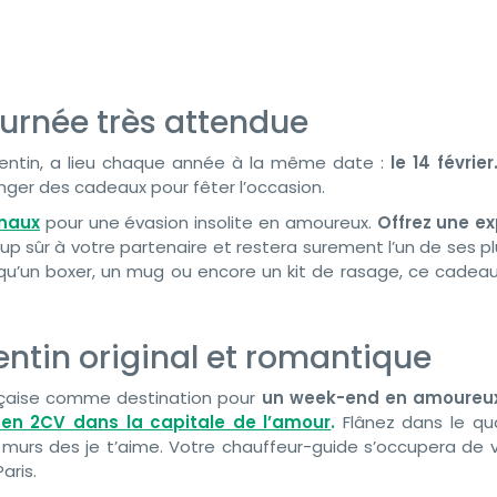
ournée très attendue
alentin, a lieu chaque année à la même date :
le 14 février
nger des cadeaux pour fêter l’occasion.
inaux
pour une évasion insolite en amoureux.
Offrez une e
oup sûr à votre partenaire et restera surement l’un de ses p
qu’un boxer, un mug ou encore un kit de rasage, ce cadeau 
ntin original et romantique
ançaise comme destination pour
un week-end en amoureu
 en 2CV dans la capitale de l’amour
.
Flânez dans le qu
murs des je t’aime. Votre chauffeur-guide s’occupera d
aris.