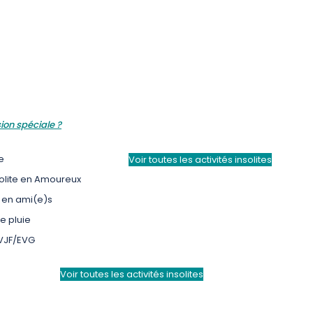
ion spéciale ?
e
Voir toutes les activités insolites
solite en Amoureux
e en ami(e)s
de pluie
EVJF/EVG
Voir toutes les activités insolites