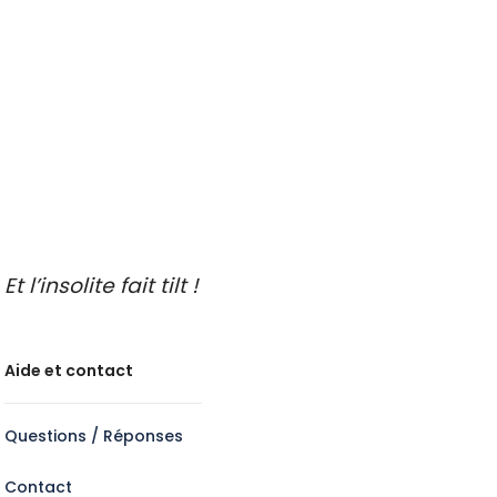
Idées de sorties
Endroits insolites à découvrir
Idées de sorties en famille
Idées de découvertes gastronomiques
Faire de l’oenotourisme
Et l’insolite fait tilt !
Aide et contact
Questions / Réponses
Contact