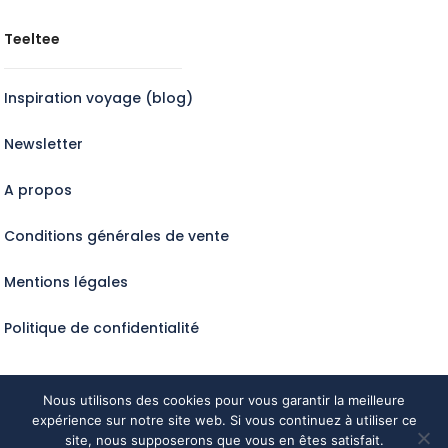
Teeltee
Inspiration voyage (blog)
Newsletter
A propos
Conditions générales de vente
Mentions légales
Politique de confidentialité
Nous utilisons des cookies pour vous garantir la meilleure
expérience sur notre site web. Si vous continuez à utiliser ce
Tous droits réservés @Teeltee2024
site, nous supposerons que vous en êtes satisfait.