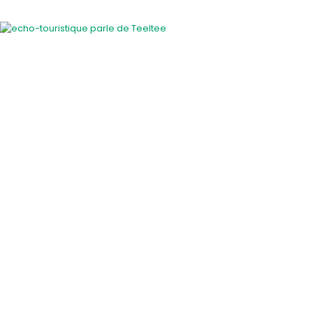
Activités insolites
Activité insolite en plein air
Cours et ateliers originaux
En famille
EVJF / EVG
Gastronomie et vins
Savoir-faire des régions
Sortie entre amis
Sport et sensation
Voiture de collection
Visite guidée insolite
A faire les jours de pluie