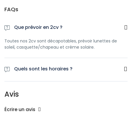
FAQs
Que prévoir en 2cv ?
Toutes nos 2cv sont décapotables, prévoir lunettes de
soleil, casquette/chapeau et crème solaire.
Quels sont les horaires ?
La prise en charge de la 2cv se fait la veille en fin d'après
midi, jusqu'au lendemain 18h
Avis
Écrire un avis