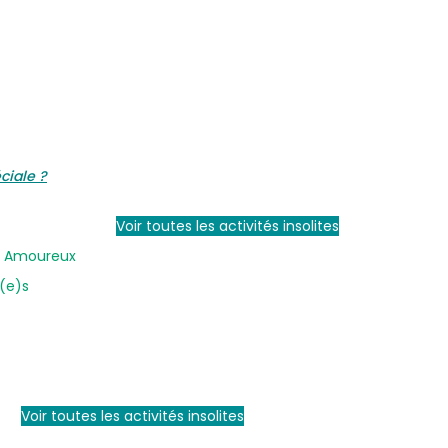
ciale ?
Voir toutes les activités insolites
en Amoureux
i(e)s
Voir toutes les activités insolites