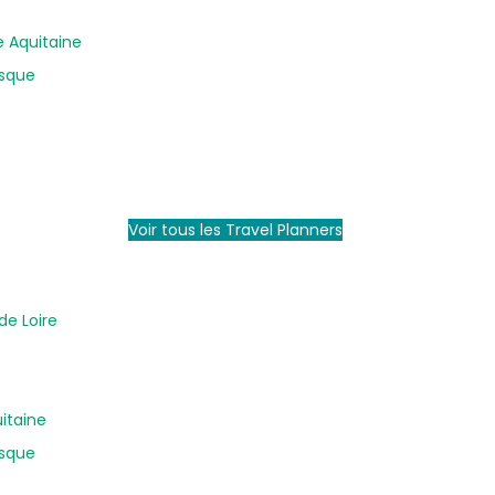
e Aquitaine
asque
Voir tous les Travel Planners
de Loire
uitaine
asque