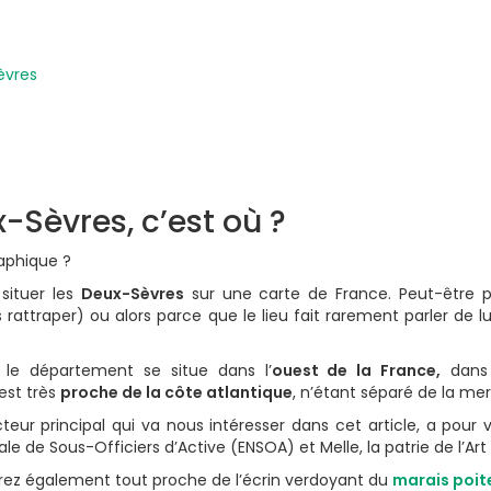
èvres
x-Sèvres, c’est où ?
aphique ?
 situer les
Deux-Sèvres
sur une carte de France. Peut-être pa
attraper) ou alors parce que le lieu fait rarement parler de lui
le département se situe dans l’
ouest de la France,
dans 
est très
proche de la côte atlantique
, n’étant séparé de la me
teur principal qui va nous intéresser dans cet article, a pour v
nale de Sous-Officiers d’Active (ENSOA) et Melle, la patrie de l’Ar
rez également tout proche de l’écrin verdoyant du
marais poit