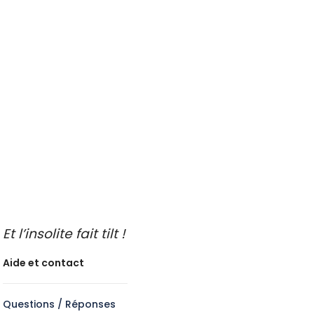
Gastronomie et vins
Savoir-faire des régions
Sortie entre amis
Sport et sensation
Voiture de collection
Visite guidée insolite
A faire les jours de pluie
Idées de sorties
Endroits insolites à découvrir
Idées de sorties en famille
Idées de découvertes gastronomiques
Faire de l’oenotourisme
Et l’insolite fait tilt !
Aide et contact
Questions / Réponses