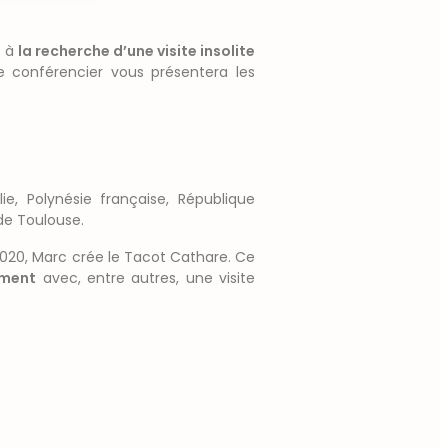
s à
la recherche d’une visite insolite
e conférencier vous présentera les
ie, Polynésie française, République
de Toulouse.
En 2020, Marc crée le Tacot Cathare. Ce
ement
avec, entre autres, une visite