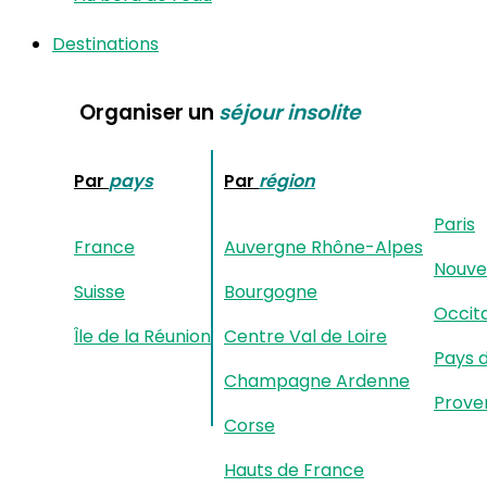
Destinations
Organiser un
séjour insolite
Par
pays
Par
région
Paris
France
Auvergne Rhône-Alpes
Nouvel
Suisse
Bourgogne
Occit
Île de la Réunion
Centre Val de Loire
Pays d
Champagne Ardenne
Prove
Corse
Hauts de France