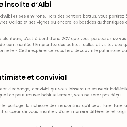
e insolite d’Albi
e d’Albi et ses environs.
Hors des sentiers battus, vous partire
vrez Gaillac et ses vignes ou encore les bastides authentiques et 
ses alentours, c’est à bord d’une 2CV que vous parcourez
ce vas
de commentée ! Empruntez des petites ruelles et visitez des qu
tionnelle ». Cette expérience vous fera découvrir le patrimoine a
imiste et convivial
 d’échange, convivial qui vous laissera un souvenir indélébil
que l’on peut trouver habituellement, vous ne serez pas déçu.
e partage, la richesse des rencontres qu’il peut faire faire
tient à cœur de vous montrer, d’une manière différente et origi