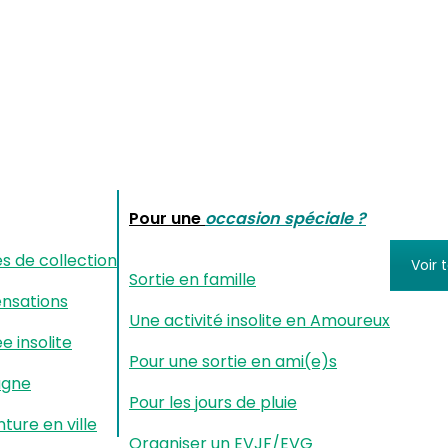
Pour une
occasion spéciale ?
es de collection
Voir 
Sortie en famille
ensations
Une activité insolite en Amoureux
ée insolite
Pour une sortie en ami(e)s
agne
Pour les jours de pluie
nture en ville
Organiser un EVJF/EVG