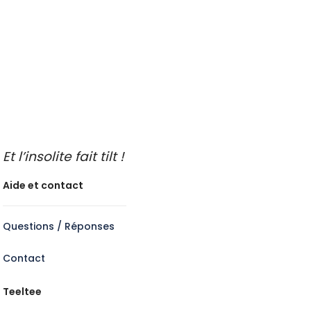
Visite guidée insolite
A faire les jours de pluie
Idées de sorties
Endroits insolites à découvrir
Idées de sorties en famille
Idées de découvertes gastronomiques
Faire de l’oenotourisme
Et l’insolite fait tilt !
Aide et contact
Questions / Réponses
Contact
Teeltee