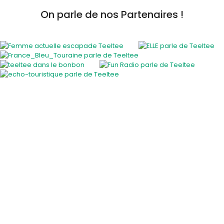
On parle de nos Partenaires !
Activités insolites
Activité insolite en plein air
Cours et ateliers originaux
En famille
EVJF / EVG
Gastronomie et vins
Savoir-faire des régions
Sortie entre amis
Sport et sensation
Voiture de collection