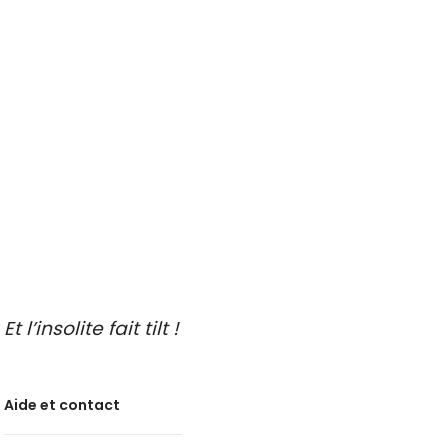
A faire les jours de pluie
Idées de sorties
Endroits insolites à découvrir
Idées de sorties en famille
Idées de découvertes gastronomiques
Faire de l’oenotourisme
Et l’insolite fait tilt !
Aide et contact