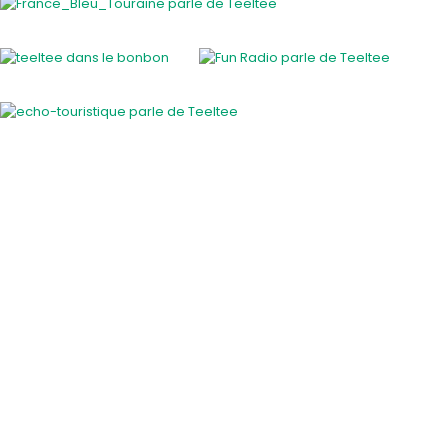
Activités insolites
Activité insolite en plein air
Cours et ateliers originaux
En famille
EVJF / EVG
Gastronomie et vins
Savoir-faire des régions
Sortie entre amis
Sport et sensation
Voiture de collection
Visite guidée insolite