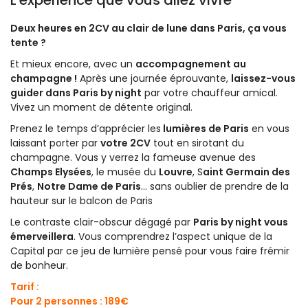
L'expérience que vous allez vivre
Deux heures en 2CV au clair de lune dans Paris, ça vous
tente ?
Et mieux encore, avec un
accompagnement au
champagne !
Après une journée éprouvante,
laissez-vous
guider dans Paris by night
par votre chauffeur amical.
Vivez un moment de détente original.
Prenez le temps d’apprécier les
lumières de Paris
en vous
laissant porter par
votre 2CV
tout en sirotant du
champagne. Vous y verrez la fameuse avenue des
Champs Elysées
, le musée du
Louvre
, S
aint Germain des
Prés
,
Notre Dame de Paris
… sans oublier de prendre de la
hauteur sur le balcon de Paris
Le contraste clair-obscur dégagé par
Paris by night vous
émerveillera
. Vous comprendrez l’aspect unique de la
Capital par ce jeu de lumière pensé pour vous faire frémir
de bonheur.
Tarif :
Pour 2 personnes : 189€