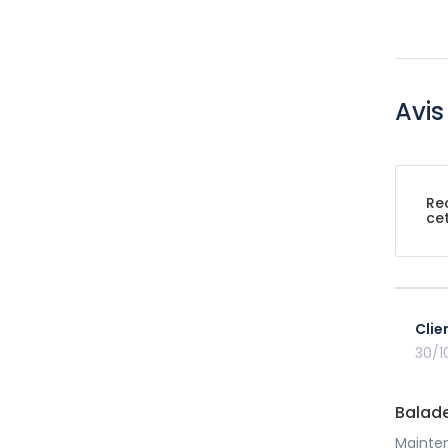
Avis
Re
ce
Clie
30/1
Balade
Mainten