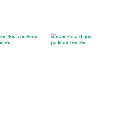
Idées de sorties
Endroits insolites à découvrir
Idées de sorties en famille
Idées de découvertes
gastronomiques
Faire de l’oenotourisme