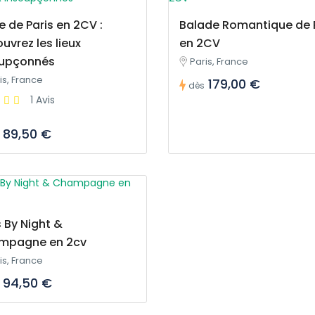
te de Paris en 2CV :
Balade Romantique de 
uvrez les lieux
en 2CV
oupçonnés
Paris, France
is, France
179,00 €
dès
1 Avis
89,50 €
s By Night &
mpagne en 2cv
is, France
94,50 €