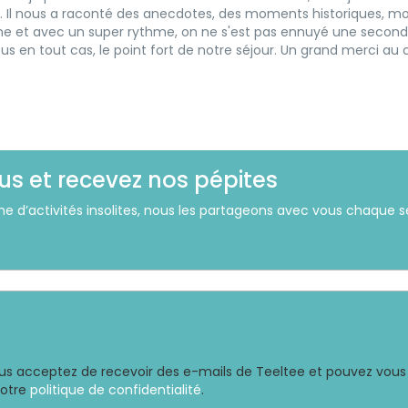
. Il nous a raconté des anecdotes, des moments historiques, mo
e et avec un super rythme, on ne s'est pas ennuyé une second
us en tout cas, le point fort de notre séjour. Un grand merci au 
us et recevez nos pépites
he d’activités insolites, nous les partageons avec vous chaque
ous acceptez de recevoir des e-mails de Teeltee et pouvez vous 
notre
politique de confidentialité
.