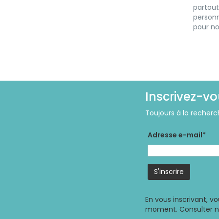
partout
personn
pour no
Inscrivez-vo
Toujours à la recherc
Adresse e-mail*
En vous inscrivant, v
moment. Consulter 