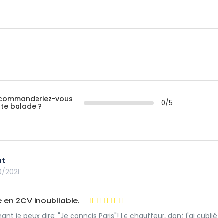
commanderiez-vous
0/5
tte balade ?
nt
0/2021
 en 2CV inoubliable.
ant je peux dire: "Je connais Paris"! Le chauffeur, dont j'ai oub