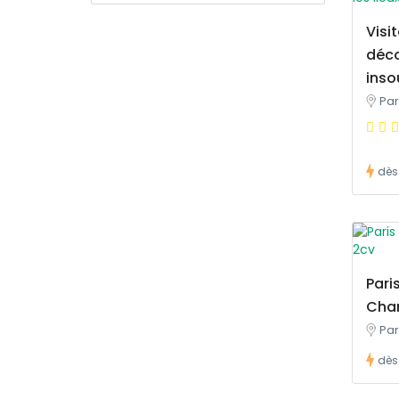
Visi
déco
ins
Par
dès
Pari
Cha
Par
dès