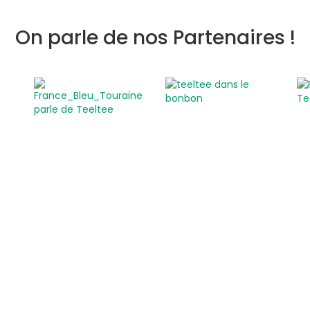
On parle de nos Partenaires !
Activités insolites
Activité insolite en plein air
Cours et ateliers originaux
En famille
EVJF / EVG
Gastronomie et vins
Savoir-faire des régions
Sortie entre amis
Sport et sensation
Voiture de collection
Visite guidée insolite