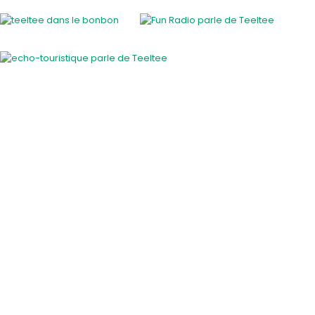
Activités insolites
Activité insolite en plein air
Cours et ateliers originaux
En famille
EVJF / EVG
Gastronomie et vins
Savoir-faire des régions
Sortie entre amis
Sport et sensation
Voiture de collection
Visite guidée insolite
A faire les jours de pluie