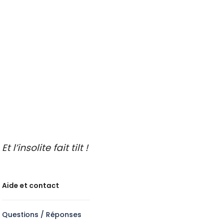
Idées de sorties
Endroits insolites à découvrir
Idées de sorties en famille
Idées de découvertes gastronomiques
Faire de l’oenotourisme
Et l’insolite fait tilt !
Aide et contact
Questions / Réponses