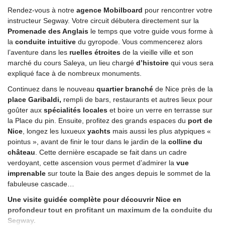
Rendez-vous à notre
agence Mobilboard
pour rencontrer votre
instructeur Segway. Votre circuit débutera directement sur la
Promenade des Anglais
le temps que votre guide vous forme à
la
conduite intuitive
du gyropode. Vous commencerez alors
l’aventure dans les
ruelles étroites
de la vieille ville et son
marché du cours Saleya, un lieu chargé
d’histoire
qui vous sera
expliqué face à de nombreux monuments.
Continuez dans le nouveau
quartier branché
de Nice près de la
place Garibaldi,
rempli de bars, restaurants et autres lieux pour
goûter aux
spécialités locales
et boire un verre en terrasse sur
la Place du pin. Ensuite, profitez des grands espaces du
port de
Nice
, longez les luxueux
yachts
mais aussi les plus atypiques «
pointus », avant de finir le tour dans le jardin de la
colline du
château
. Cette dernière escapade se fait dans un cadre
verdoyant, cette ascension vous permet d’admirer la
vue
imprenable
sur toute la Baie des anges depuis le sommet de la
fabuleuse cascade…
Une visite guidée complète pour découvrir Nice en
profondeur tout en profitant un maximum de la conduite du
Segway.