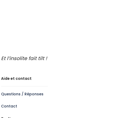
Endroits insolites à découvrir
Idées de sorties en famille
Idées de découvertes gastronomiques
Faire de l’oenotourisme
Et l’insolite fait tilt !
Aide et contact
Questions / Réponses
Contact