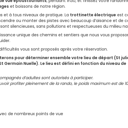
de vue époustouflants
, pendant 1h30, et finissez votre randon
ages
et boissons de notre région.
 et à tous niveaux de pratique.
​
La
trottinette électrique
est c
r descendre ou monter des pistes avec beaucoup d’aisance et de c
s sont silencieuses, sans pollutions et respectueuses du milieu na
issance unique des chemins et sentiers que nous vous proposo
uider.
ifficultés vous sont proposés après votre réservation.
erons pour déterminer ensemble votre lieu de départ (St juli
t Germain Nuelle). Le lieu est défini en fonction du niveau de
ompagnés d’adultes sont autorisés à participer.
oir profiter pleinement de la rando, le poids maximum est de 1
s avec de nombreux points de vue