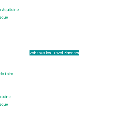
e Aquitaine
asque
Voir tous les Travel Planners
de Loire
uitaine
asque