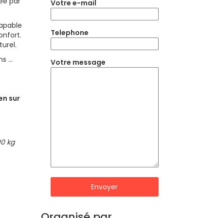
née par
Votre e-mail
apable
Telephone
onfort.
turel.
ns …
Votre message
en sur
00 kg
Organisé par