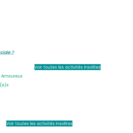
ciale ?
Voir toutes les activités insolites
en Amoureux
i(e)s
Voir toutes les activités insolites