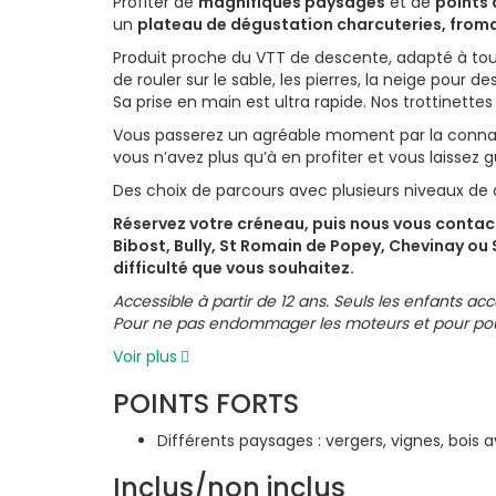
Profiter de
magnifiques paysages
et de
points 
un
plateau de dégustation charcuteries, from
Produit proche du VTT de descente, adapté à tous
de rouler sur le sable, les pierres, la neige pou
Sa prise en main est ultra rapide. Nos trottinette
Vous passerez un agréable moment par la conna
vous n’avez plus qu’à en profiter et vous laissez g
Des choix de parcours avec plusieurs niveaux de d
Réservez votre créneau, puis nous vous contact
Bibost, Bully, St Romain de Popey, Chevinay ou S
difficulté que vous souhaitez.
Accessible à partir de 12 ans. Seuls les enfants acc
Pour ne pas endommager les moteurs et pour pouv
Voir plus
POINTS FORTS
Différents paysages : vergers, vignes, boi
Inclus/non inclus