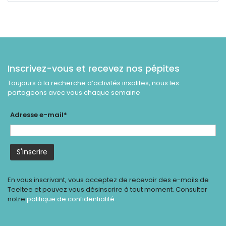
Inscrivez-vous et recevez nos pépites
Toujours à la recherche d’activités insolites, nous les
partageons avec vous chaque semaine
Adresse e-mail*
En vous inscrivant, vous acceptez de recevoir des e-mails de
Teeltee et pouvez vous désinscrire à tout moment. Consulter
notre
politique de confidentialité
.