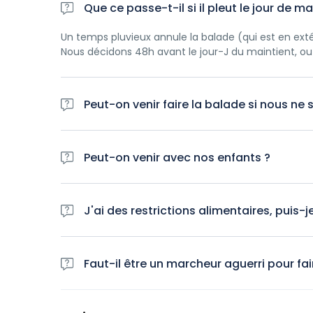
Que ce passe-t-il si il pleut le jour de m
Un temps pluvieux annule la balade (qui est en exté
Nous décidons 48h avant le jour-J du maintient, ou 
Peut-on venir faire la balade si nous n
Les balades se font à partir de 4 personnes.
Si le minimum n'est pas atteint on vous proposera 
Peut-on venir avec nos enfants ?
Si toutefois vous souhaitez n'être que tout les de
pouvez privatiser votre balade gourmande (suppl
Pour les enfants en poussettes il n'y a pas de prob
Pour ce qui est de la marche, les balades sont cons
J'ai des restrictions alimentaires, puis
On propose aussi un jeu pour les enfants durant les
La balade est basée sur la découverte des produits t
tels. Néanmoins, nous pouvons échanger avec vous p
Faut-il être un marcheur aguerri pour fai
Pour les végétaliens, malheureusement, les produi
l’instant adapter la visite.
Il y a 2,5km de marche pour une durée de 3h à 3h30
Il n'est donc pas nécessaire d'être un grand march