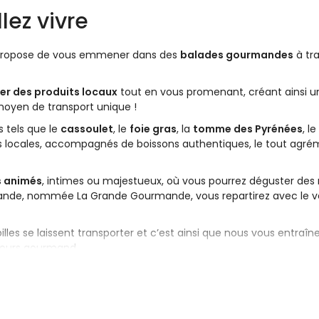
lez vivre
 propose de vous emmener dans des
balades gourmandes
à tra
er des produits locaux
tout en vous promenant, créant ainsi u
 moyen de transport unique !
s tels que le
cassoulet
, le
foie gras
, la
tomme des Pyrénées
, le
ses locales, accompagnés de boissons authentiques, le tout agr
s animés
, intimes ou majestueux, où vous pourrez déguster des
rmande, nommée La Grande Gourmande, vous repartirez avec le v
illes se laissent transporter et c’est ainsi que nous vous entraîn
cours gourmand.