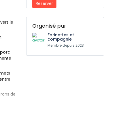
Réserver
vers le
Organisé par
Farinettes et
n
compagnie
Membre depuis 2023
porc
émenté
 mets
entre
erons de