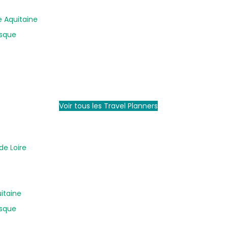
e Aquitaine
asque
Voir tous les Travel Planners
de Loire
uitaine
asque