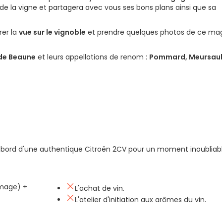
 de la vigne et partagera avec vous ses bons plans ainsi que sa
rer la
vue sur le vignoble
et prendre quelques photos de ce mag
de Beaune
et leurs appellations de renom :
Pommard, Meursaul
à bord d'une authentique Citroën 2CV pour un moment inoubliabl
omage) +
L'achat de vin.
L'atelier d'initiation aux arômes du vin.