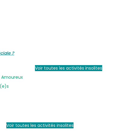
ciale ?
Voir toutes les activités insolites
en Amoureux
i(e)s
Voir toutes les activités insolites