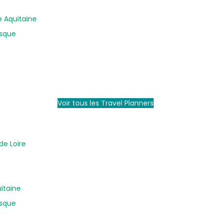
e Aquitaine
asque
Voir tous les Travel Planners
de Loire
uitaine
asque