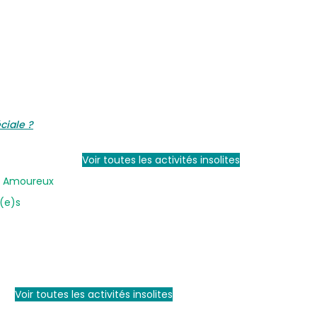
ciale ?
Voir toutes les activités insolites
en Amoureux
i(e)s
Voir toutes les activités insolites