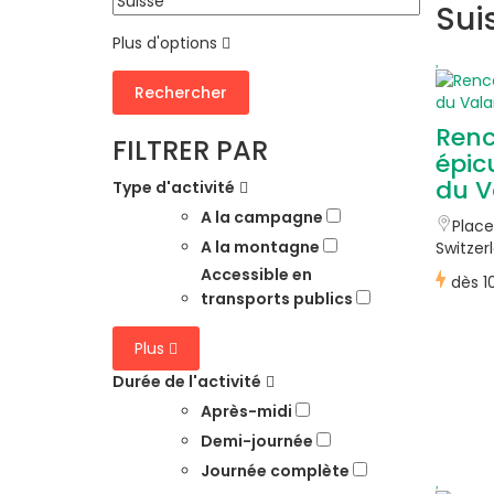
Sui
Plus d'options
Rechercher
Renc
FILTRER PAR
épic
du V
Type d'activité
A la campagne
Place
A la montagne
Switzer
Accessible en
dès
1
transports publics
Plus
Durée de l'activité
Après-midi
Demi-journée
Journée complète