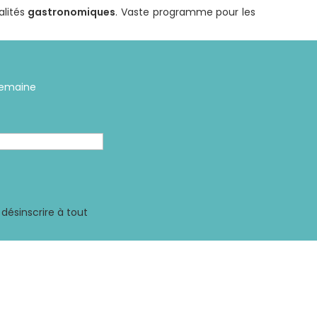
alités
gastronomiques
. Vaste programme pour les
 semaine
désinscrire à tout