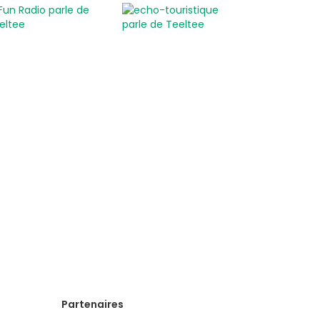
Idées de sorties
Endroits insolites à découvrir
Idées de sorties en famille
Idées de découvertes
gastronomiques
Faire de l’oenotourisme
Partenaires