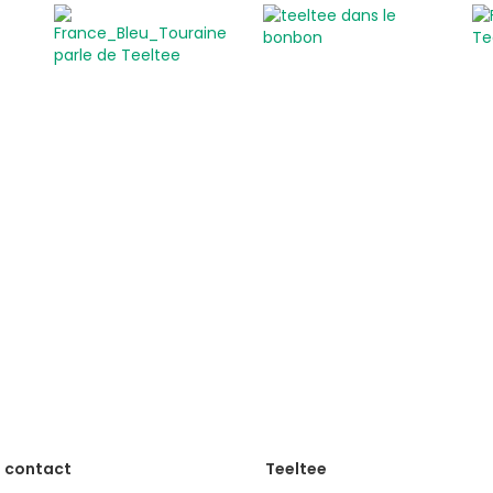
Activités insolites
Activité insolite en plein air
Cours et ateliers originaux
En famille
EVJF / EVG
Gastronomie et vins
Savoir-faire des régions
Sortie entre amis
Sport et sensation
Voiture de collection
Visite guidée insolite
A faire les jours de pluie
t contact
Teeltee