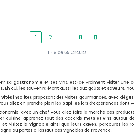
2
…
8
1
1 - 9 de 65 Circuits
rir sa
gastronomie
et ses vins, est-ce vraiment visiter une 
ls
. Eh oui, les souvenirs étant aussi liés aux goûts et
saveurs
, no
ivités insolites
proposant des visites gourmandes, avec
dégus
 vous allez en prendre plein les
papilles
lors d’expériences dont v
astronomie, avec un chef vous allez faire le marché des producte
lier cuisine, apprenez tout des accords
mets et vins
autour d
s
et visitez le
vignoble
ainsi que leurs
caves
, parcourez les 
ne ou partez à l’assaut des vignobles de Provence.