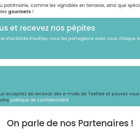
u patrimoine, comme les vignobles en terrasse, ainsi que spéci
bles
gourmets
!
us et recevez nos pépites
he d’activités insolites, nous les partageons avec vous chaque
ous acceptez de recevoir des e-mails de Teeltee et pouvez vous 
notre
politique de confidentialité
.
On parle de nos Partenaires !