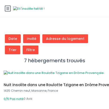
Date
Invité
Adresse du logement
Trier
Filtre
7 hébergements trouvés
100,00 €
From
/ 1 night(s)
Nuit insolite dans une Roulotte Tzigane en Drôme Prove
1435 Chemin neuf, Marsanne, France
0 Avis
0/5
Pas noté