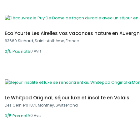
109,00 €
From
/ 1 night(s)
Eco Yourte Les Airelles vos vacances nature en Auvergn
63660 Sichard, Saint-Anthème, France
0 Avis
0/5
Pas noté
395,00 €
From
/ 1 night(s)
Le Whitpod Original, séjour luxe et insolite en Valais
Des Cerniers 1871, Monthey, Switzerland
0 Avis
0/5
Pas noté
275,00 €
From
/ 1 night(s)