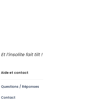
Endroits insolites à découvrir
Idées de sorties en famille
Idées de découvertes gastronomiques
Faire de l’oenotourisme
Et l’insolite fait tilt !
Aide et contact
Questions / Réponses
Contact