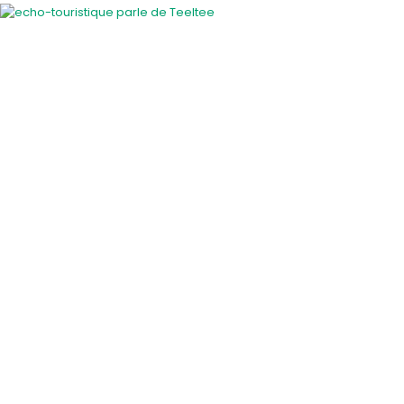
Activités insolites
Activité insolite en plein air
Cours et ateliers originaux
En famille
EVJF / EVG
Gastronomie et vins
Savoir-faire des régions
Sortie entre amis
Sport et sensation
Voiture de collection
Visite guidée insolite
A faire les jours de pluie
Idées de sorties