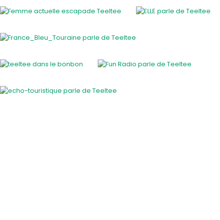
Activités insolites
Activité insolite en plein air
Cours et ateliers originaux
En famille
EVJF / EVG
Gastronomie et vins
Savoir-faire des régions