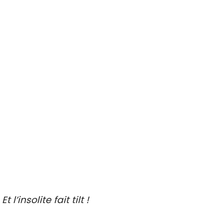
Sortie entre amis
Sport et sensation
Voiture de collection
Visite guidée insolite
A faire les jours de pluie
Idées de sorties
Endroits insolites à découvrir
Idées de sorties en famille
Idées de découvertes gastronomiques
Faire de l’oenotourisme
Et l’insolite fait tilt !