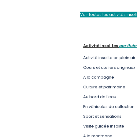
Voir toutes les activités insol
Activité insolites
par thè
Activité insolite en plein air
Cours et ateliers originaux
A la campagne
Culture et patrimoine
Au bord de l’eau
En véhicules de collection
Sport et sensations
Visite guidée insolite
A la montagne