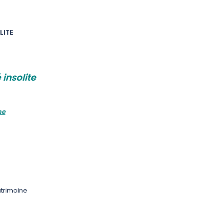
LITE
 insolite
me
atrimoine